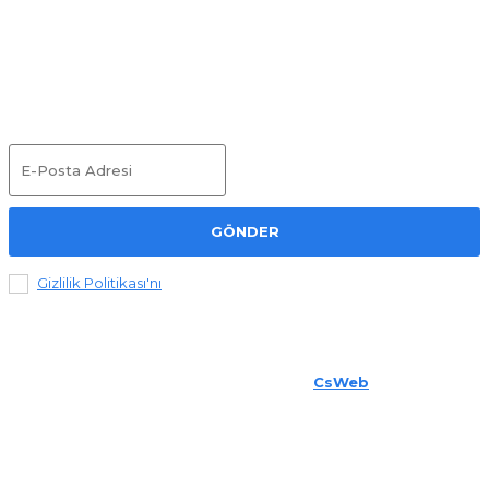
Duyurular
GÖNDER
Gizlilik Politikası'nı
okudum ve kabul ediyorum.
© 2025 Sabider. All Rights Reserved.
CsWeb
Tarafından
Desteklenmektedir.