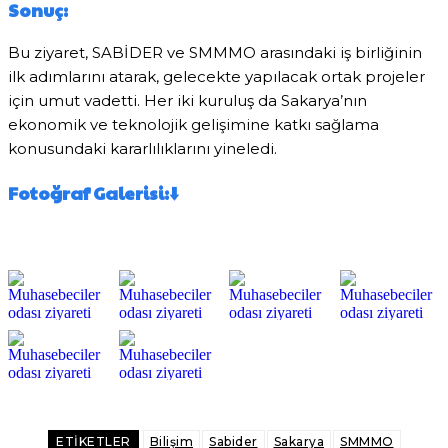
Sonuç:
Bu ziyaret, SABİDER ve SMMMO arasındaki iş birliğinin
ilk adımlarını atarak, gelecekte yapılacak ortak projeler
için umut vadetti. Her iki kuruluş da Sakarya’nın
ekonomik ve teknolojik gelişimine katkı sağlama
konusundaki kararlılıklarını yineledi.
Fotoğraf Galerisi:
⬇️
Facebook
X
Pinterest
WhatsApp
ETIKETLER
Bilişim
Sabider
Sakarya
SMMMO