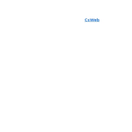
© 2025 Sabider. All Rights Reserved.
CsWeb
Tarafından
Desteklenmektedir.