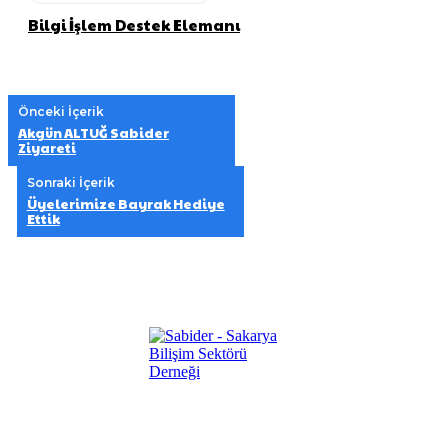
Bilgi İşlem Destek Elemanı
Önceki İçerik
Akgün ALTUĞ Sabider
Ziyareti
Sonraki İçerik
Üyelerimize Bayrak Hediye
Ettik