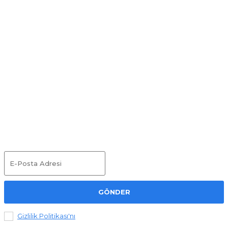
Sektörde birliğin sağlanması için; tüm illerde faaliyet yürüten
bilişim firmalarının kendi illerinde dernek olarak örgütlenmesi
gerekmektedir. Bir ülkenin gelişmişliği sivil toplum örgütlerinin
güçlenmesi ile doğru orantılıdır.
Duyurular
GÖNDER
Gizlilik Politikası'nı
okudum ve kabul ediyorum.