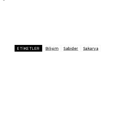
Facebook
X
Pinterest
WhatsApp
ETIKETLER
Bilişim
Sabider
Sakarya