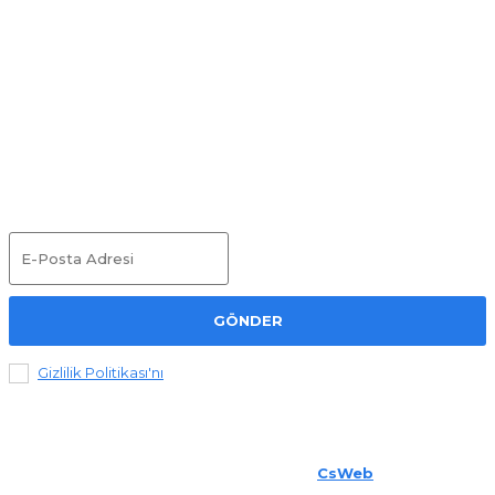
gerekmektedir. Bir ülkenin gelişmişliği sivil toplum örgütlerinin
güçlenmesi ile doğru orantılıdır.
Duyurular
GÖNDER
Gizlilik Politikası'nı
okudum ve kabul ediyorum.
© 2025 Sabider. All Rights Reserved.
CsWeb
Tarafından
Desteklenmektedir.