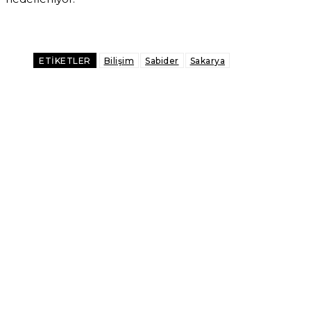
Facebook
X
Pinterest
WhatsApp
ETIKETLER
Bilişim
Sabider
Sakarya