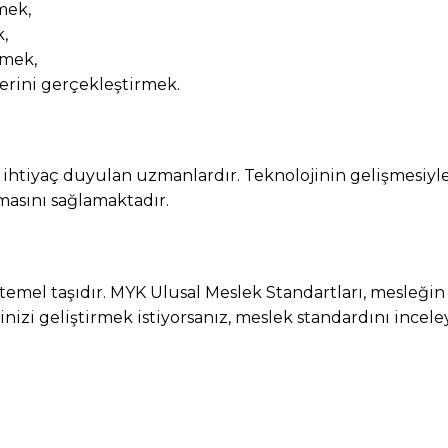
mek,
,
emek,
erini gerçekleştirmek.
ihtiyaç duyulan uzmanlardır. Teknolojinin gelişmesiyle
masını sağlamaktadır.
temel taşıdır. MYK Ulusal Meslek Standartları, mesleğin 
izi geliştirmek istiyorsanız, meslek standardını inceley
Pinterest
WhatsApp
Linkedin
E-pos