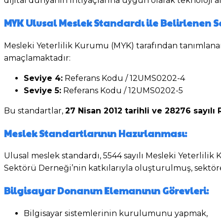
dijital dünyanın ihtiyaçlarına uygun olarak teknoloji alt
MYK Ulusal Meslek Standardı ile Belirlenen S
Mesleki Yeterlilik Kurumu (MYK) tarafından tanımlanan
amaçlamaktadır:
Seviye 4:
Referans Kodu / 12UMS0202-4
Seviye 5:
Referans Kodu / 12UMS0202-5
Bu standartlar,
27 Nisan 2012 tarihli ve 28276 sayıl
Meslek Standartlarının Hazırlanması:
Ulusal meslek standardı, 5544 sayılı Mesleki Yeterli
Sektörü Derneği’nin katkılarıyla oluşturulmuş, sektör
Bilgisayar Donanım Elemanının Görevleri:
Bilgisayar sistemlerinin kurulumunu yapmak,