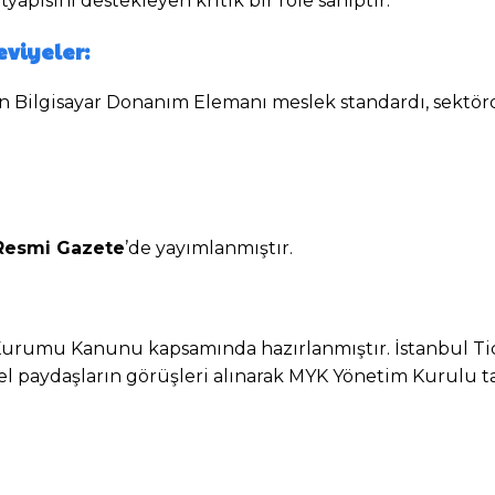
yapısını destekleyen kritik bir role sahiptir.
eviyeler:
 Bilgisayar Donanım Elemanı meslek standardı, sektörde
ı Resmi Gazete
’de yayımlanmıştır.
lik Kurumu Kanunu kapsamında hazırlanmıştır. İstanbul 
el paydaşların görüşleri alınarak MYK Yönetim Kurulu t